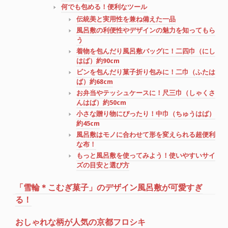
何でも包める！便利なツール
伝統美と実用性を兼ね備えた一品
風呂敷の利便性やデザインの魅力を知ってもら
う
着物を包んだり風呂敷バッグに！二四巾（にし
はば）約90cm
ビンを包んだり菓子折り包みに！二巾（ふたは
ば）約68cm
お弁当やテッシュケースに！尺三巾（しゃくさ
んはば）約50cm
小さな贈り物にぴったり！中巾（ちゅうはば）
約45cm
風呂敷はモノに合わせて形を変えられる超便利
な布！
もっと風呂敷を使ってみよう！使いやすいサイ
ズの目安と選び方
「雪輪＊こむぎ菓子」のデザイン風呂敷が可愛すぎ
る！
おしゃれな柄が人気の京都フロシキ