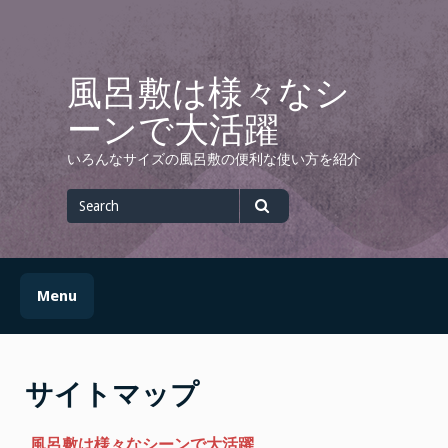
Skip
to
content
風呂敷は様々なシ
ーンで大活躍
いろんなサイズの風呂敷の便利な使い方を紹介
Search
for
Search
Menu
サイトマップ
風呂敷は様々なシーンで大活躍