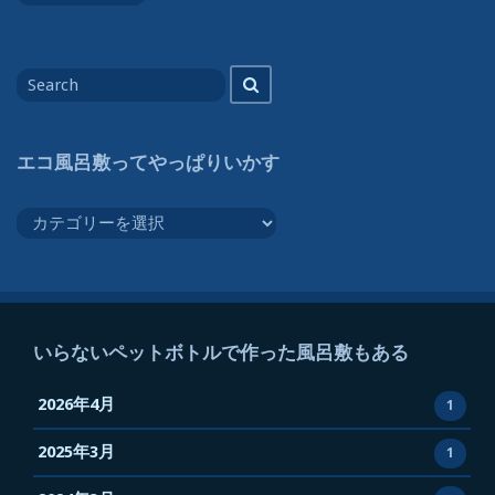
な
い
Search
Search
ペ
for
ッ
ト
エコ風呂敷ってやっぱりいかす
ボ
ト
エ
ル
コ
で
風
作
呂
っ
敷
た
っ
いらないペットボトルで作った風呂敷もある
風
て
呂
や
2026年4月
1
敷
っ
も
2025年3月
ぱ
1
あ
り
る