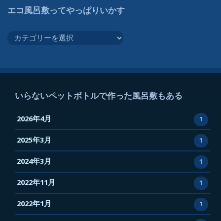
エコ風呂敷ってやっぱりいかす
ボ
ト
エ
ル
コ
で
風
作
呂
っ
敷
た
っ
いらないペットボトルで作った風呂敷もある
風
て
呂
や
2026年4月
1
敷
っ
も
2025年3月
ぱ
1
あ
り
る
2024年3月
1
い
か
2022年11月
1
す
2022年1月
1