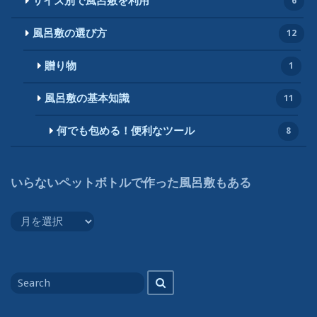
サイズ別で風呂敷を利用
6
風呂敷の選び方
12
贈り物
1
風呂敷の基本知識
11
何でも包める！便利なツール
8
いらないペットボトルで作った風呂敷もある
い
ら
な
い
Search
Search
ペ
for
ッ
ト