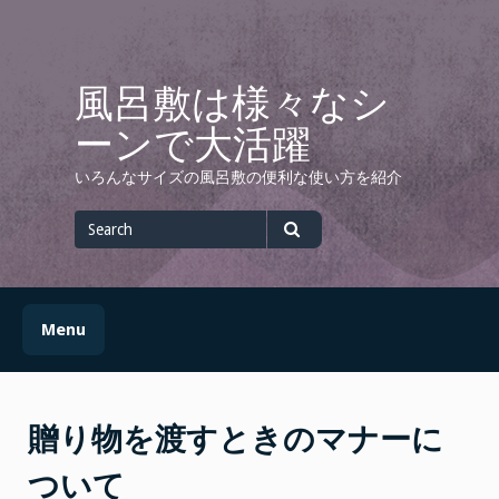
Skip
to
content
風呂敷は様々なシ
ーンで大活躍
いろんなサイズの風呂敷の便利な使い方を紹介
Search
for
Search
Menu
贈り物を渡すときのマナーに
ついて