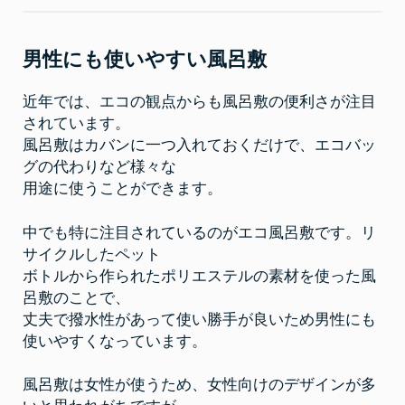
け
の
柄
の
エ
男性にも使いやすい風呂敷
コ
風
呂
近年では、エコの観点からも風呂敷の便利さが注目
敷
を
されています。
買
う
風呂敷はカバンに一つ入れておくだけで、エコバッ
な
グの代わりなど様々な
ら
京
用途に使うことができます。
都
風
呂
敷
中でも特に注目されているのがエコ風呂敷です。リ
ド
サイクルしたペット
ッ
ト
ボトルから作られたポリエステルの素材を使った風
ネ
ッ
呂敷のことで、
ト！
老
丈夫で撥水性があって使い勝手が良いため男性にも
若
使いやすくなっています。
男
女
問
わ
風呂敷は女性が使うため、女性向けのデザインが多
ず