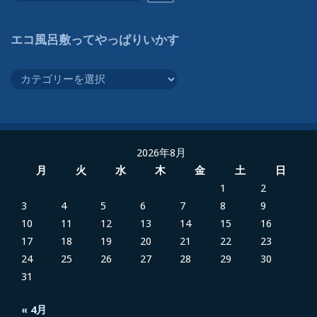
ッ
ト
エコ風呂敷ってやっぱりいかす
ボ
ト
エ
ル
コ
で
風
作
呂
っ
敷
た
2026年8月
っ
風
月
火
水
木
金
土
日
て
呂
1
2
や
敷
3
4
5
6
7
8
9
っ
も
10
11
12
13
14
15
16
ぱ
あ
17
18
19
20
21
22
23
り
る
24
25
26
27
28
29
30
い
31
か
す
« 4月