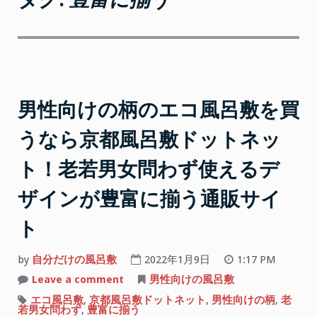
男性向けの柄のエコ風呂敷を買
うなら京都風呂敷ドットネッ
ト！老若男女問わず使えるデ
ザインが豊富に揃う通販サイ
ト
by
自分だけの風呂敷
2022年1月9日
1:17 PM
on
Leave a comment
男性向けの風呂敷
男
性
エコ風呂敷
,
京都風呂敷ドットネット
,
男性向けの柄
,
老
向
若男女問わず
,
豊富に揃う