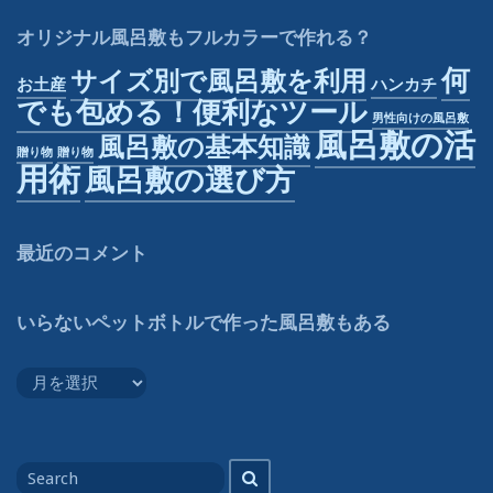
オリジナル風呂敷もフルカラーで作れる？
何
サイズ別で風呂敷を利用
お土産
ハンカチ
でも包める！便利なツール
男性向けの風呂敷
風呂敷の活
風呂敷の基本知識
贈り物
贈り物
用術
風呂敷の選び方
最近のコメント
いらないペットボトルで作った風呂敷もある
い
ら
な
い
Search
Search
ペ
for