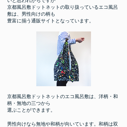
いと思われがちですが
使
え
京都風呂敷ドットネットの取り扱っているエコ風呂
る
デ
敷は、男性向けの柄も
ザ
イ
豊富に揃う通販サイトとなっています。
ン
が
豊
富
に
揃
う
通
販
サ
イ
ト
京都風呂敷ドットネットのエコ風呂敷は、洋柄・和
柄・無地の三つから
選ぶことができます。
男性向けなら無地や和柄が向いています。和柄は双