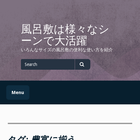
Skip
to
content
風呂敷は様々なシ
ーンで大活躍
いろんなサイズの風呂敷の便利な使い方を紹介
Search
for
Search
Menu
タグ:
豊富に揃う