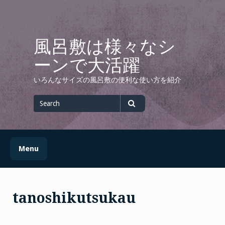
Skip
to
content
風呂敷は様々なシ
ーンで大活躍
いろんなサイズの風呂敷の便利な使い方を紹介
Search
for
Search
Menu
tanoshikutsukau