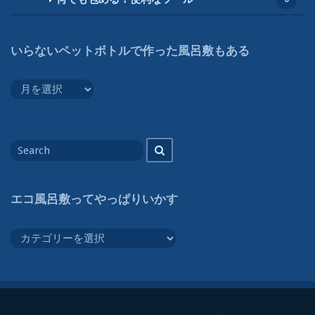
いらないペットボトルで作った風呂敷もある
い
ら
な
い
Search
Search
ペ
for
ッ
ト
エコ風呂敷ってやっぱりいかす
ボ
ト
エ
ル
コ
で
風
作
呂
っ
敷
た
っ