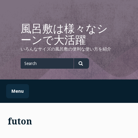
Skip
to
content
風呂敷は様々なシ
ーンで大活躍
いろんなサイズの風呂敷の便利な使い方を紹介
Search
for
Search
Menu
futon