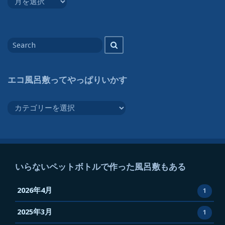
ら
な
い
Search
Search
ペ
for
ッ
ト
エコ風呂敷ってやっぱりいかす
ボ
ト
エ
ル
コ
で
風
作
呂
っ
敷
た
っ
いらないペットボトルで作った風呂敷もある
風
て
呂
や
2026年4月
1
敷
っ
も
2025年3月
ぱ
1
あ
り