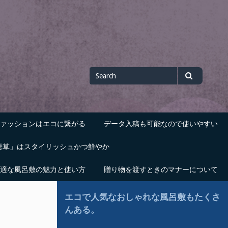
Search
Search
for
ァッションはエコに繋がる
データ入稿も可能なので使いやすい
唐草」はスタイリッシュかつ鮮やか
適な風呂敷の魅力と使い方
贈り物を渡すときのマナーについて
エコで人気なおしゃれな風呂敷もたくさ
んある。