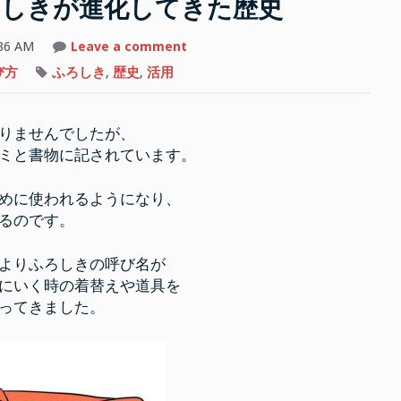
ろしきが進化してきた歴史
on
36 AM
Leave a comment
今
や
び方
ふろしき
,
歴史
,
活用
撥
水
の
物
りませんでしたが、
も
あ
ミと書物に記されています。
る！
ふ
ろ
し
めに使われるようになり、
き
るのです。
が
進
化
し
よりふろしきの呼び名が
て
き
にいく時の着替えや道具を
た
ってきました。
歴
史