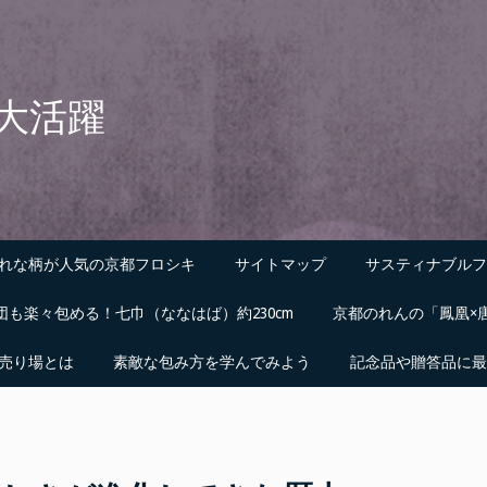
大活躍
れな柄が人気の京都フロシキ
サイトマップ
サスティナブルフ
団も楽々包める！七巾（ななはば）約230cm
京都のれんの「鳳凰×
売り場とは
素敵な包み方を学んでみよう
記念品や贈答品に最